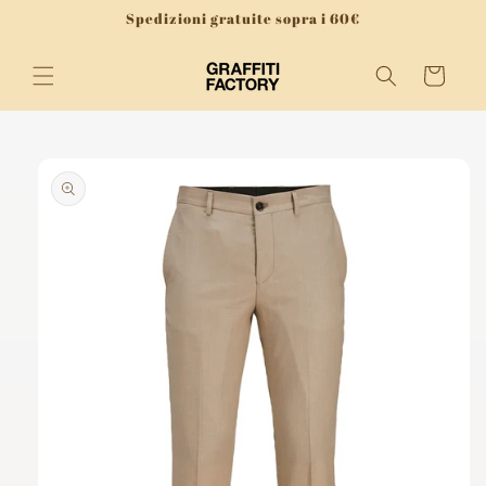
Vai
Spedizioni gratuite sopra i 60€
direttamente
ai contenuti
Carrello
Passa alle
informazioni
sul
prodotto