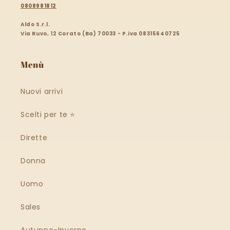
0808981812
Aldo S.r.l.
Via Ruvo, 12 Corato (Ba) 70033 - P.iva 08315640725
Menù
Nuovi arrivi
Scelti per te ⭐️
Dirette
Donna
Uomo
Sales
Autunno-Inverno