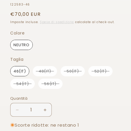
SKU:
122583-46
Prezzo
€70,00 EUR
di
Imposte incluse.
Spese di spedizione
calcolate al check-out.
listino
Colore
Colore
NEUTRO
Taglia
Taglia
46(IT)
48(IT)
50(IT)
52(IT)
54(IT)
56(IT)
Quantità
Quantità
Diminuisci
Aumenta
quantità
quantità
per
per
Scorte ridotte: ne restano 1
PANTALONI
PANTALONI