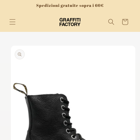
Vai
Spedizioni gratuite sopra i 60€
direttamente
ai contenuti
Carrello
Passa alle
informazioni
sul
prodotto