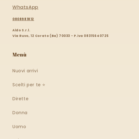
WhatsApp
0808981812
Aldo S.r.l.
Via Ruvo, 12 Corato (Ba) 70033 - P.iva 08315640725
Menù
Nuovi arrivi
Scelti per te ⭐️
Dirette
Donna
Uomo