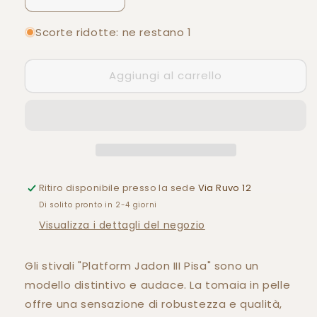
Diminuisci
Aumenta
quantità
quantità
per
per
Scorte ridotte: ne restano 1
STIVALI
STIVALI
&quot;PLATFORM
&quot;PLATFORM
Aggiungi al carrello
JADON
JADON
III
III
PISA&quot;
PISA&quot;
Ritiro disponibile presso la sede
Via Ruvo 12
Di solito pronto in 2-4 giorni
Visualizza i dettagli del negozio
Gli stivali "Platform Jadon III Pisa" sono un
modello distintivo e audace. La tomaia in pelle
offre una sensazione di robustezza e qualità,