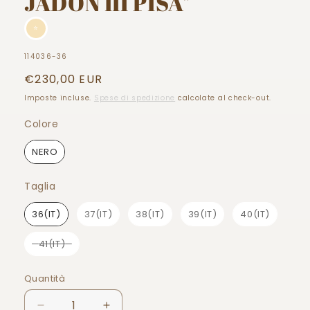
JADON III PISA"
⭐
SKU:
114036-36
Prezzo
€230,00 EUR
di
Imposte incluse.
Spese di spedizione
calcolate al check-out.
listino
Colore
Colore
NERO
Taglia
Taglia
36(IT)
37(IT)
38(IT)
39(IT)
40(IT)
41(IT)
Quantità
Quantità